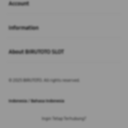
Account
Buka
Information
Buka
About BIRUTOTO SLOT
© 2025 BIRUTOTO. All rights reserved.
Indonesia / Bahasa Indonesia
Ingin Tetap Terhubung?